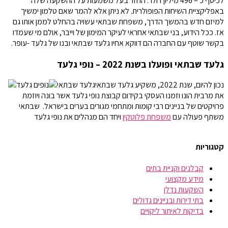
לכיסף כ – 496 מיליון דולר. החזר בעל משמעות על ההשקעה שלה
באפליקציית השיחות הפופולרית. לא ניתן אלא להמר שאם טלמון ימשיך
למיזם חדש בהמשך הדרך, משפחת שבתאי עשויה בהחלט לממן אותו גם
אז. ככל הידוע, בני שבתאי אחראי לעיקר המימון של וייבר, אולם מי שעמדו
בקשר שוטף עם החברה הם דווקא אחיו גלעד שבתאי ובנו של גלעד -עופר.
גלעד שבתאי ופועלו בשנת 2022 – נופי גלעד
נכון להיום, שנת 2022, משקיע גלעד שבתאי
את מרבית הונו וזמנו העסקי בקידום קבוצת נופי גלעד אשר בונה ויוזמת
פרויקטים של בניינים רבי קומות ומתחמי מגורים בערים בישראל. שבתאי
משתף פעולה עם
משפחת פלוטקין
ויחד הם מנהלים את נופי גלעד
קטגוריות
קבלנים וקניית בתים
מידע מקצועי
השקעות נדלן
בתי דירות ובניינים גדולים
בדיקות לאיתור ליקויים