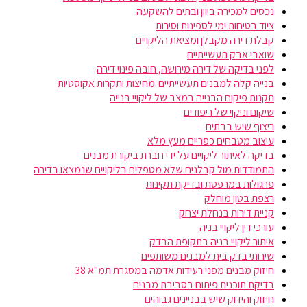
נכסים למכירה ביוון ובתים להשקעה
ציוד בטיחות ימי לספינות וסירות
קבלת דירה מקבלן ומציאת הליקויים
שואבי אבק תעשייתיים
לפני בדיקה של דירה מירושה, חובה פינוי דירה
בנייה קלה למבנים תעשייתיים-מחיצות ותקרות אקוסטיות
תקנות פיקוח הבנייה במצב של ליקויי בנייה
שיקום וניקוי של ריפודים
ריצוף שיש בבתים
עיצוב מטבחים כפריים מעץ מלא
בדיקה לאיתור ליקויים על ידי חברת ביקורת מבנים
התמודדות מול קבלנים שלא מטפלים בליקויים שנמצאו בדירה
פרגולות במרפסת ובדיקת תקינות
רצפת בטון מוחלק
קניית דירות בנחלת יצחק
עורכי דין ליקויי בניה
איתור ליקויי בניה בתקופת הבדק
שירותי בדק בית למבנים משותפים
חיזוק מבנים מפני רעידות אדמה במסגרת תמ"א 38
בדיקת תוכנית פיתוח בסביבת מבנים
חיזוק והידוק שיש בבניינים גבוהים