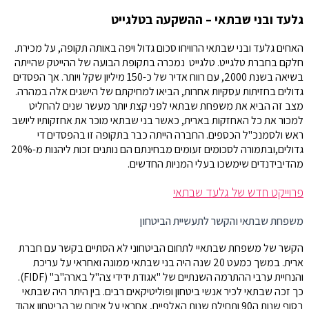
גלעד ובני שבתאי – ההשקעה בטלגייט
האחים גלעד ובני שבתאי הרוויחו סכום גדול ויפה באותה תקופה, על מכירת.
חלקם בחברת טלגייט. טלגייט נמכרה בתקופת הבועה של ההייטק שהייתה
בשיאה בשנת 2000, עם רווח אדיר של כ-150 מיליון שקל ויותר. אך הפסדים
גדולים בחזיתות עסקיות אחרות, הביאו למחיקתם של הישגים אלה במהרה.
מצב זה הביא את משפחת שבתאי לפני קצת יותר מעשר שנים להחליט
למכור את כל האחזקות בארית, כאשר בני שבתאי מוכר את אחזקותיו ליושב
ראש ולסמנכ"ל הכספים. החברה הייתה כבר בתקופה זו בהפסדים די
גדולים,ובתמורה לסכומים זעומים מבחינתם הם נותנים זכות ליהנות מ-20%
מהדיבידנדים שימשכו בעלי המניות החדשים.
פרוייקט חדש של גלעד שבתאי
משפחת שבתאי והקשר לתעשיית הביטחון
הקשר של משפחת שבתאיי לתחום הביטחוני לא הסתיים בקשר עם חברת
ארית. במשך כמעט 20 שנה היה בני שבתאי ממונה ואחראי על עריכת
והנחיית ערבי ההתרמה השנתיים של "אגודת ידידי צה"ל בארה"ב" (FIDF).
כך זכה שבתאי לכיר אנשי ביטחון ופוליטיקאים רבים. בין היתר היה שבתאי
בסוף שנות ה90 ותחילת שנות האלפיים, אחראי על אירוח שר הביטחון אהוד