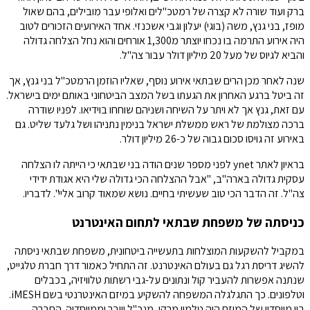
ברק ועוד שורה לא קצרה של רמטכ"לים ואלופי עבר מובילים, בהם שאול
מופז, בני גנץ, משה (בוגי) יעלון וגבי אשכנזי. אחד האירועים הזכורים לטוב
היה אירוע התרמה בו נכחו יוצתר מ1,300 אורחים והוא נחל הצלחה גדולה
והביא לגיוס של מעל 20 מיליון דולר עבור צה"ל.
שנה לאחר מכן הרים שבתאי אירוע נוסף, שאליו הוזמן הרמטכ"ל בני גנץ, אך
זה ביטל ברגע האחרון את הגעתו בשל המצב הביטחוני באותם ימים בישראל.
עם זאת, גנץ אך לא ויתר על השיחה ושניהם שוחחו בוידיאו. לפניו שודרה
ברכה מצולמת של ראש ממשלת ישראל בנימין נתניהו ושל גלעד שליט. גם
באירוע זה גויסו סכום גבוה של כ-26 מיליון דולר.
בראיון לאתר ynet לפני מספר שנים הודה בני שבתאי כי הייתה לו הצלחה
עסקית גדולה בארה"ב, "אבל ההצלחה הכי גדולה שלי היא אגודת ידידי
צה"ל. זה הדבר הכי טוב שעשיתי בחיים. נושא שמאוד קרוב אליי". לדבריו.
כניסתה של משפחת שבתאי לתחום האינטרנט
במקביל להשקעות המוצלחות בתעשייה ביטחונית, משפחת שבתאי ניסתה
להשיג דריסת רגל גם בעולם האינטרנט. זה התחיל כאמור דרך חברת טלגייט,
שנתנה אפשרות להעביר קול ונתונים על-גבי רשתות טלוויזיה, בכבלים
וטלפונים. כך התגלגלה המשפחה להשקיע במיזם האינטרנטי בשם iMESH.
בין מייסדיו של המיזם היה טלמון מרקו, מנכ"ל וייבר וממייסדיה. החברה