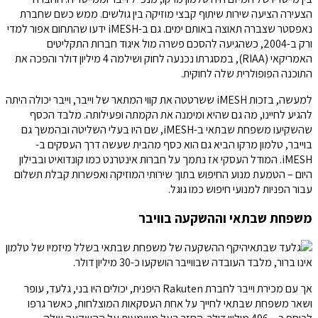
הצעירה הציעה שירות שיתוף קבצי מוזיקה בין גולשים. ממש כשם שחברת
נאפסטר שצברה תאוצה באותם ימים. גם ב-iMESH ידעו שהתחום אפור למדי
ורק ב-2004, כשהגיעה להסכם פשרה מול איגוד חברות התקליטים
האמריקאי (RIAA), במסגרתו נכנעה לחוק ושילמה 4 מיליון דולר והפכה את
התוכנה הפופולרית שלה לחוקית.
למעשה, בזכות iMESH ששרטטה את קווי המתאר של וייבר, וייבר יכולה היתה
להגיע לחיינו, מה גם שהיא ומימנה את הקמתה ופעילותה. מלבד הכסף
שהשקיעו משפחת שבתאי ב-iMESH, שם היו בעלי השליטה ובהמשך גם
בוייבר, טלמון מרקו הביא גם הוא כסף מהבית שעשה דרך העסקים ב-
iMESH. המודל העסקי אז נתמך על חברות אינטרנט כמו קונדואיט ובבילון
היום – הטמעת מנוע החיפוש בתוך שירותי המוזיקה ואפשרות קבלת תשלום
עבור הפניות למנועי חיפוש כמו גוגל.
משפחת שבתאי וההשקעה בוויבר
היקף ההשקעה של משפחת שבתאי בשלל מיזמיו של טלמון
אינו ברור, מלבד העובדה שבווייבר הושקעו כ-30 מיליון דולר.
אך עם מכירת וייבר לחברת Rakuten היפנית, יכולים היו בני, גלעד, עופר
ושאר משפחת שבתאי לחייך על אחת העסקאות המוצלחות, כאשר גרפו