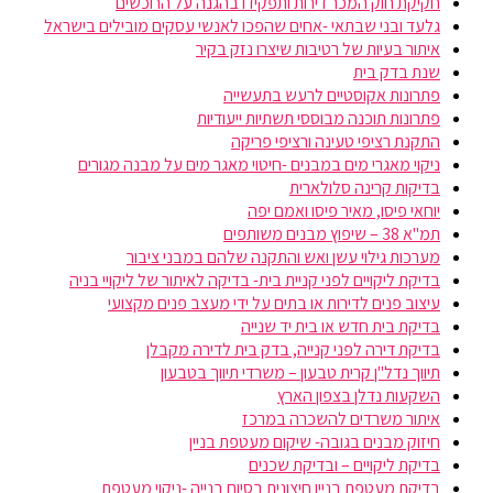
חקיקת חוק המכר דירות ותפקידו בהגנה על הרוכשים
גלעד ובני שבתאי -אחים שהפכו לאנשי עסקים מובילים בישראל
איתור בעיות של רטיבות שיצרו נזק בקיר
שנת בדק בית
פתרונות אקוסטיים לרעש בתעשייה
פתרונות תוכנה מבוססי תשתיות ייעודיות
התקנת רציפי טעינה ורציפי פריקה
ניקוי מאגרי מים במבנים -חיטוי מאגר מים על מבנה מגורים
בדיקות קרינה סלולארית
יוחאי פיסו, מאיר פיסו ואמם יפה
תמ"א 38 – שיפוץ מבנים משותפים
מערכות גילוי עשן ואש והתקנה שלהם במבני ציבור
בדיקת ליקויים לפני קניית בית- בדיקה לאיתור של ליקויי בניה
עיצוב פנים לדירות או בתים על ידי מעצב פנים מקצועי
בדיקת בית חדש או בית יד שנייה
בדיקת דירה לפני קנייה, בדק בית לדירה מקבלן
תיווך נדל"ן קרית טבעון – משרדי תיווך בטבעון
השקעות נדלן בצפון הארץ
איתור משרדים להשכרה במרכז
חיזוק מבנים בגובה- שיקום מעטפת בניין
בדיקת ליקויים – ובדיקת שכנים
בדיקת מעטפת בניין חיצונית בסיום בנייה -ניקוי מעטפת