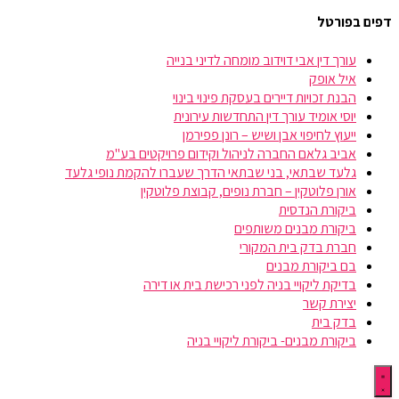
דפים בפורטל
עורך דין אבי דוידוב מומחה לדיני בנייה
איל אופק
הבנת זכויות דיירים בעסקת פינוי בינוי
יוסי אומיד עורך דין התחדשות עירונית
ייעוץ לחיפוי אבן ושיש – רונן פפירמן
אביב גלאם החברה לניהול וקידום פרויקטים בע"מ
גלעד שבתאי, בני שבתאי הדרך שעברו להקמת נופי גלעד
אורן פלוטקין – חברת נופים, קבוצת פלוטקין
ביקורת הנדסית
ביקורת מבנים משותפים
חברת בדק בית המקורי
בם ביקורת מבנים
בדיקת ליקויי בניה לפני רכישת בית או דירה
יצירת קשר
בדק בית
ביקורת מבנים- ביקורת ליקויי בניה