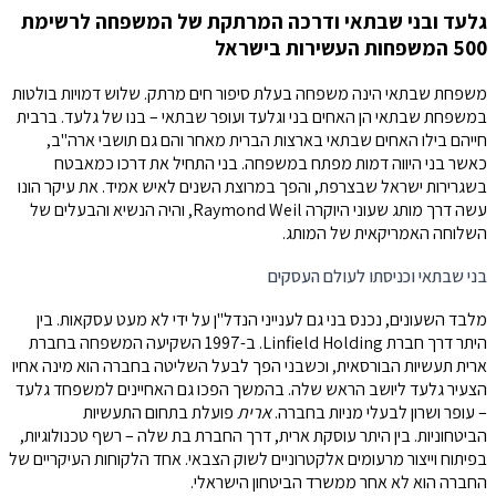
גלעד ובני שבתאי ודרכה המרתקת של המשפחה לרשימת
500 המשפחות העשירות בישראל
משפחת שבתאי הינה משפחה בעלת סיפור חים מרתק. שלוש דמויות בולטות
במשפחת שבתאי הן האחים בני וגלעד ועופר שבתאי – בנו של גלעד. ברבית
חייהם בילו האחים שבתאי בארצות הברית מאחר והם גם תושבי ארה"ב,
כאשר בני היווה דמות מפתח במשפחה. בני התחיל את דרכו כמאבטח
בשגרירות ישראל שבצרפת, והפך במרוצת השנים לאיש אמיד. את עיקר הונו
עשה דרך מותג שעוני היוקרה Raymond Weil, והיה הנשיא והבעלים של
השלוחה האמריקאית של המותג.
בני שבתאי וכניסתו לעולם העסקים
מלבד השעונים, נכנס בני גם לענייני הנדל"ן על ידי לא מעט עסקאות. בין
היתר דרך חברת Linfield Holding. ב-1997 השקיעה המשפחה בחברת
ארית תעשיות הבורסאית, וכשבני הפך לבעל השליטה בחברה הוא מינה אחיו
הצעיר גלעד ליושב הראש שלה. בהמשך הפכו גם האחיינים למשפחד גלעד
– עופר ושרון לבעלי מניות בחברה.
ארית
פועלת בתחום התעשיות
הביטחוניות. בין היתר עוסקת ארית, דרך החברת בת שלה – רשף טכנולוגיות,
בפיתוח וייצור מרעומים אלקטרוניים לשוק הצבאי. אחד הלקוחות העיקריים של
החברה הוא לא אחר ממשרד הביטחון הישראלי.