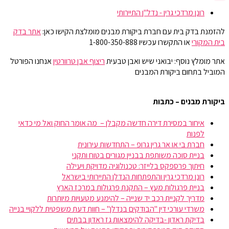
רונן מרדכי גרין - נדל"ן התיירותי
להזמנת בדק בית עם חברת ביקורת מבנים מומלצת הקישו כאן:
אתר בדק
בית המקורי
או התקשרו עכשיו 1-800-350-888
אתר מומלץ נוסף: יבואני שיש ואבן טבעית
ריצוף אבן טרוורטין
אנחנו הפורטל
המוביל בתחום ביקורת המבנים
ביקורת מבנים – כתבות
איחור במסירת דירה חדשה מקבלן – מה אומר החוק ואל מי כדאי
לפנות
חברת בי או אר גרין גרופ – התחדשות עירונית
בניית סוכה משותפת בבניין מגורים בטוח ותקני
חיתוך פרספקס בלייזר: טכנולוגיה מדויקת ויעילה
רונן מרדכי גרין והתפתחות הנדלן התיירותי בישראל
בניית פרגולות מעץ – התקנת פרגולות במרכז הארץ
מדריך לקניית רכב יד שנייה – להימנע מטעויות מיותרות
משרדי עורכי דין "הבודקים בנדלן" – חוות דעת משפטית ללקויי בנייה
בדיקת ראדון -בדיקה להימצאות גז ראדון בבתים