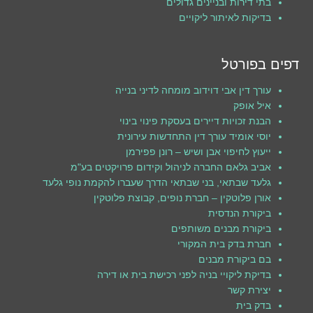
בתי דירות ובניינים גדולים
בדיקות לאיתור ליקויים
דפים בפורטל
עורך דין אבי דוידוב מומחה לדיני בנייה
איל אופק
הבנת זכויות דיירים בעסקת פינוי בינוי
יוסי אומיד עורך דין התחדשות עירונית
ייעוץ לחיפוי אבן ושיש – רונן פפירמן
אביב גלאם החברה לניהול וקידום פרויקטים בע"מ
גלעד שבתאי, בני שבתאי הדרך שעברו להקמת נופי גלעד
אורן פלוטקין – חברת נופים, קבוצת פלוטקין
ביקורת הנדסית
ביקורת מבנים משותפים
חברת בדק בית המקורי
בם ביקורת מבנים
בדיקת ליקויי בניה לפני רכישת בית או דירה
יצירת קשר
בדק בית