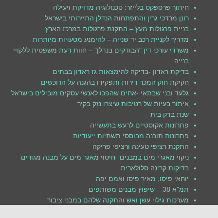
חיתוך פרספקס בלייזר: טכנולוגיה מדויקת ויעילה
רונן מרדכי גרין והתפתחות הנדלן התיירותי בישראל
בניית פרגולות מעץ – התקנת פרגולות במרכז הארץ
מדריך לקניית רכב יד שנייה – להימנע מטעויות מיותרות
משרדי עורכי דין "הבודקים בנדלן" – חוות דעת משפטית ללקויי
בנייה
בדיקת ראדון -בדיקה להימצאות גז ראדון בבתים
חקיקת חוק המכר דירות ותפקידו בהגנה על הרוכשים
גלעד ובני שבתאי -אחים שהפכו לאנשי עסקים מובילים בישראל
איתור בעיות של רטיבות שיצרו נזק בקיר
שנת בדק בית
פתרונות אקוסטיים לרעש בתעשייה
פתרונות תוכנה מבוססי תשתיות ייעודיות
התקנת רציפי טעינה ורציפי פריקה
ניקוי מאגרי מים במבנים -חיטוי מאגר מים על מבנה מגורים
בדיקות קרינה סלולארית
יוחאי פיסו, מאיר פיסו ואמם יפה
תמ"א 38 – שיפוץ מבנים משותפים
מערכות גילוי עשן ואש והתקנה שלהם במבני ציבור
בדיקת ליקויים לפני קניית בית- בדיקה לאיתור של ליקויי בניה