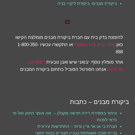
ביקורת מבנים- ביקורת ליקויי בניה
להזמנת בדק בית עם חברת ביקורת מבנים מומלצת הקישו
כאן:
אתר בדק בית המקורי
או התקשרו עכשיו 1-800-350-
888
אתר מומלץ נוסף: יבואני שיש ואבן טבעית
ריצוף אבן
טרוורטין
אנחנו הפורטל המוביל בתחום ביקורת המבנים
ביקורת מבנים – כתבות
איחור במסירת דירה חדשה מקבלן – מה אומר החוק ואל מי
כדאי לפנות
חברת בי או אר גרין גרופ – התחדשות עירונית
בניית סוכה משותפת בבניין מגורים בטוח ותקני