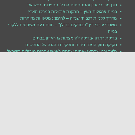
רונן מרדכי גרין והתפתחות הנדלן התיירותי בישראל
בניית פרגולות מעץ – התקנת פרגולות במרכז הארץ
מדריך לקניית רכב יד שנייה – להימנע מטעויות מיותרות
משרדי עורכי דין "הבודקים בנדלן" – חוות דעת משפטית ללקויי
בנייה
בדיקת ראדון -בדיקה להימצאות גז ראדון בבתים
חקיקת חוק המכר דירות ותפקידו בהגנה על הרוכשים
גלעד ובני שבתאי -אחים שהפכו לאנשי עסקים מובילים בישראל
איתור בעיות של רטיבות שיצרו נזק בקיר
שנת בדק בית
פתרונות אקוסטיים לרעש בתעשייה
פתרונות תוכנה מבוססי תשתיות ייעודיות
התקנת רציפי טעינה ורציפי פריקה
ניקוי מאגרי מים במבנים -חיטוי מאגר מים על מבנה מגורים
בדיקות קרינה סלולארית
יוחאי פיסו, מאיר פיסו ואמם יפה
תמ"א 38 – שיפוץ מבנים משותפים
מערכות גילוי עשן ואש והתקנה שלהם במבני ציבור
בדיקת ליקויים לפני קניית בית- בדיקה לאיתור של ליקויי בניה
עיצוב פנים לדירות או בתים על ידי מעצב פנים מקצועי