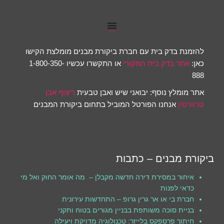
להזמנת בדק בית עם חברת ביקורת מבנים מומלצת הקישו
כאן:
אתר בדק בית המקורי
או התקשרו עכשיו 1-800-350-
888
אתר מומלץ נוסף: יבואני שיש ואבן טבעית
ריצוף אבן
טרוורטין
אנחנו הפורטל המוביל בתחום ביקורת המבנים
ביקורת מבנים – כתבות
איחור במסירת דירה חדשה מקבלן – מה אומר החוק ואל מי
כדאי לפנות
חברת בי או אר גרין גרופ – התחדשות עירונית
בניית סוכה משותפת בבניין מגורים בטוח ותקני
חיתוך פרספקס בלייזר: טכנולוגיה מדויקת ויעילה