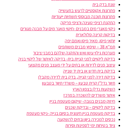
שנת בדק בית
פתרונות אקוסטיים לרעש בתעשייה
פתרונות תוכנה מבוססי תשתיות ייעודיות
התקנת רציפי טעינה ורציפי פריקה
ניקוי מאגרי מים במבנים -חיטוי מאגר מים על מבנה מגורים
בדיקות קרינה סלולארית
יוחאי פיסו, מאיר פיסו ואמם יפה
תמ"א 38 – שיפוץ מבנים משותפים
מערכות גילוי עשן ואש והתקנה שלהם במבני ציבור
בדיקת ליקויים לפני קניית בית- בדיקה לאיתור של ליקויי בניה
עיצוב פנים לדירות או בתים על ידי מעצב פנים מקצועי
בדיקת בית חדש או בית יד שנייה
בדיקת דירה לפני קנייה, בדק בית לדירה מקבלן
תיווך נדל"ן קרית טבעון – משרדי תיווך בטבעון
השקעות נדלן בצפון הארץ
איתור משרדים להשכרה במרכז
חיזוק מבנים בגובה- שיקום מעטפת בניין
בדיקת ליקויים – ובדיקת שכנים
בדיקת מעטפת בניין חיצונית בסיום בנייה -ניקוי מעטפת
נכסים למכירה ביוון ובתים להשקעה
ציוד בטיחות ימי לספינות וסירות