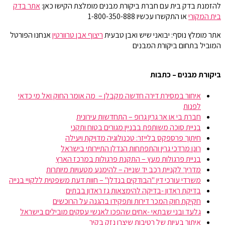
להזמנת בדק בית עם חברת ביקורת מבנים מומלצת הקישו כאן:
אתר בדק
בית המקורי
או התקשרו עכשיו 1-800-350-888
אתר מומלץ נוסף: יבואני שיש ואבן טבעית
ריצוף אבן טרוורטין
אנחנו הפורטל
המוביל בתחום ביקורת המבנים
ביקורת מבנים – כתבות
איחור במסירת דירה חדשה מקבלן – מה אומר החוק ואל מי כדאי
לפנות
חברת בי או אר גרין גרופ – התחדשות עירונית
בניית סוכה משותפת בבניין מגורים בטוח ותקני
חיתוך פרספקס בלייזר: טכנולוגיה מדויקת ויעילה
רונן מרדכי גרין והתפתחות הנדלן התיירותי בישראל
בניית פרגולות מעץ – התקנת פרגולות במרכז הארץ
מדריך לקניית רכב יד שנייה – להימנע מטעויות מיותרות
משרדי עורכי דין "הבודקים בנדלן" – חוות דעת משפטית ללקויי בנייה
בדיקת ראדון -בדיקה להימצאות גז ראדון בבתים
חקיקת חוק המכר דירות ותפקידו בהגנה על הרוכשים
גלעד ובני שבתאי -אחים שהפכו לאנשי עסקים מובילים בישראל
איתור בעיות של רטיבות שיצרו נזק בקיר