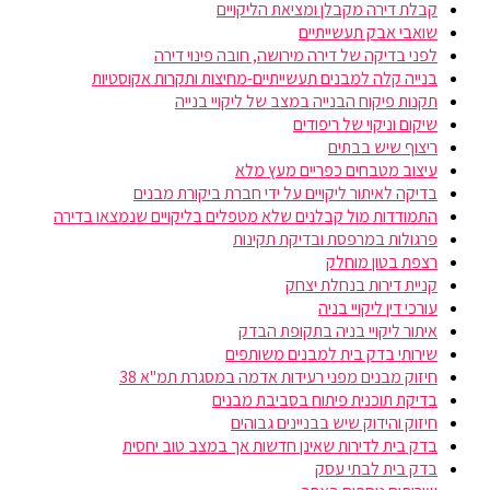
קבלת דירה מקבלן ומציאת הליקויים
שואבי אבק תעשייתיים
לפני בדיקה של דירה מירושה, חובה פינוי דירה
בנייה קלה למבנים תעשייתיים-מחיצות ותקרות אקוסטיות
תקנות פיקוח הבנייה במצב של ליקויי בנייה
שיקום וניקוי של ריפודים
ריצוף שיש בבתים
עיצוב מטבחים כפריים מעץ מלא
בדיקה לאיתור ליקויים על ידי חברת ביקורת מבנים
התמודדות מול קבלנים שלא מטפלים בליקויים שנמצאו בדירה
פרגולות במרפסת ובדיקת תקינות
רצפת בטון מוחלק
קניית דירות בנחלת יצחק
עורכי דין ליקויי בניה
איתור ליקויי בניה בתקופת הבדק
שירותי בדק בית למבנים משותפים
חיזוק מבנים מפני רעידות אדמה במסגרת תמ"א 38
בדיקת תוכנית פיתוח בסביבת מבנים
חיזוק והידוק שיש בבניינים גבוהים
בדק בית לדירות שאינן חדשות אך במצב טוב יחסית
בדק בית לבתי עסק