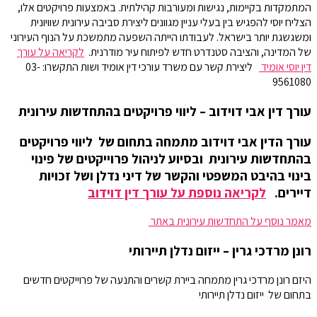
המתמקדות בקיימות, נגישות ומעורבות קהילתית. באמצעות פרויקטים אלו,
הצליח יוסי להפגיש בין בעלי עניין מגוונים ליצירת סביבה עירונית שוויונית
ומשגשגת יותר בישראל. לעבודתו הייתה השפעה מתמשכת על הנוף העירוני
של המדינה, והציבה סטנדרט חדש לפיתוח עיר מודרנית.
לקריאה על עורך
דין יוסי אומיד
ליצירת קשר עם משרד עורכי דין אומיד ושות התקשרו: 03-
9561080
עורך דין אבי דוידוב – ליווי פרויקטים בהתחדשות עירונית
עורך הדין אבי דוידוב מתמחה בתחום של ליווי פרויקטים
בהתחדשות עירונית ובסיוע לניהול פרוייקטים של פינוי
בינוי בהיבט המשפטי והקשר של דיני נדלן ושל זכויות
דיירים.
לקריאה נוספת על עורך דין דוידוב
מאמר נוסף על התחדשות עירונית באתר
רונן מרדכי גרין – ייזום נדלן תיירותי
היזם
רונן מרדכי גרין מתמחה ביירת קשרים והתנעה של פרוייקטים חדשים
בתחום של ייזום נדלן תיירותי