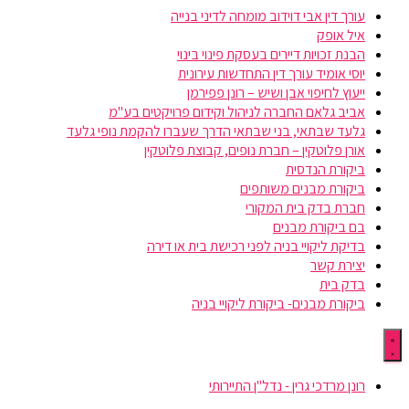
עורך דין אבי דוידוב מומחה לדיני בנייה
איל אופק
הבנת זכויות דיירים בעסקת פינוי בינוי
יוסי אומיד עורך דין התחדשות עירונית
ייעוץ לחיפוי אבן ושיש – רונן פפירמן
אביב גלאם החברה לניהול וקידום פרויקטים בע"מ
גלעד שבתאי, בני שבתאי הדרך שעברו להקמת נופי גלעד
אורן פלוטקין – חברת נופים, קבוצת פלוטקין
ביקורת הנדסית
ביקורת מבנים משותפים
חברת בדק בית המקורי
בם ביקורת מבנים
בדיקת ליקויי בניה לפני רכישת בית או דירה
יצירת קשר
בדק בית
ביקורת מבנים- ביקורת ליקויי בניה
רונן מרדכי גרין - נדל"ן התיירותי