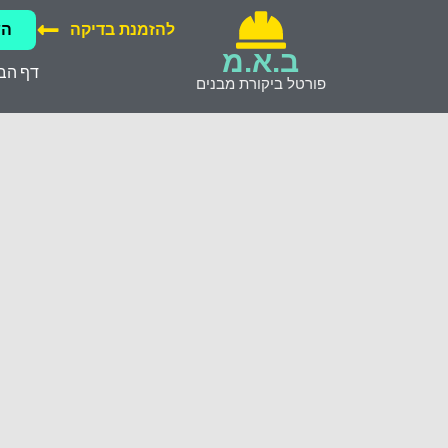
להזמנת בדיקה
הש
ב.א.מ
דף הב
פורטל ביקורת מבנים