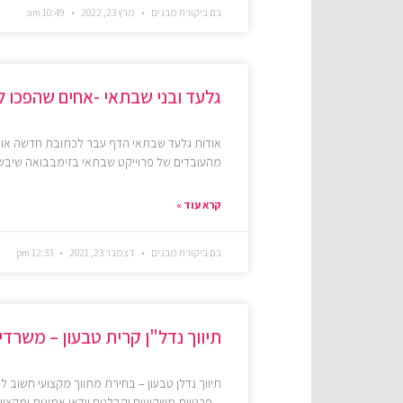
בם ביקורת מבנים
מרץ 23, 2022
10:49 am
גלעד ובני שבתאי -אחים שהפכו ל
אודות גלעד שבתאי הדף עבר לכתובת חדשה אוד
מהעובדים של פרוייקט שבתאי בזימבבואה שיבש
קרא עוד »
בם ביקורת מבנים
דצמבר 23, 2021
12:33 pm
תיווך נדל"ן קרית טבעון – משרדי 
תיווך נדלן טבעון – בחירת מתווך מקצועי חשוב ל
– פרטיים,משקיעים וקבלנים.וודאו אמינות ומקצוע