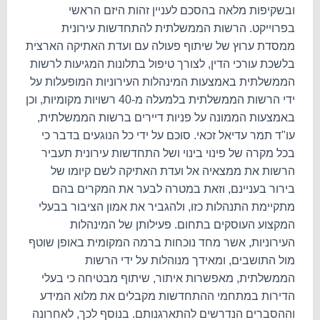
ובשקיפות מלאה בהסכם לעניין זהות היזם הראשי
בפרוייקט.
הרשות הממשלתית להתחדשות עירונית
ממסדת ערוץ של שיתוף פעולה עם ועדת האתיקה הארצית
בלשכת עורכי הדין, לצורך טיפול בתלונות המגיעות לרשות
הממשלתית באמצעות המינהלות העירוניות המופעלות על
ידי הרשות הממשלתית בלמעלה מ-40 רשויות מקומיות, וכן
באמצעות הממונה על פניות דיירים ברשות הממשלתית,
עו"ד תמר עדיאל זכאי.
סוכם על ידי כל הנוגעים בדבר כי
בכל מקרה של פינוי בינוי ושל התחדשות עירונית תעביר
הרשות את ממצאיה אל ועדת האתיקה לשם קיומו של
בירור בעניינם, וזאת במטרה לבער את המקרים בהם
מתקיימת התנהלות כזו, ולהגביר את אמון הציבור בבעלי
המקצוע העוסקים בתחום.
פעילותן של המינהלות
העירוניות, אשר מחד נוכחות ברמה המקומית באופן שוטף
מול התושבים, ומאידך מנוהלות על ידי הרשות
הממשלתית, מאפשרות איתור, שיתוף מבטיחה כי בעלי
הדירות במתחמי ההתחדשות מקבלים את מלוא המידע
וההסברים הנדרשים להתארגנותם.
בנוסף לכך, לאחרונה