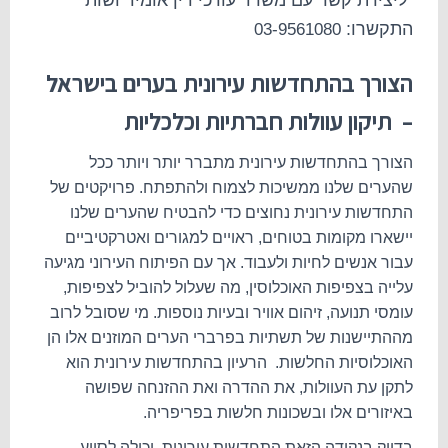
ליצירת קשר עם משרד עורכי דין אומיד ושות
התקשרו:
03-9561080
הצורך בהתחדשות עירונית בערים בישראל
–
תיקון עוולות חברתיות וכלכליות
הצורך בהתחדשות עירונית מתברר יותר ויותר ככל
שהערים שלנו ממשיכות לצמוח ולהתפתח.
פרויקטים של
התחדשות עירונית נחוצים כדי להבטיח שהערים שלנו
יישארו מקומות בטוחים, ראויים למגורים ואטרקטיביים
עבור אנשים לחיות ולעבוד.
אך עם הפיתוח העירוני מגיעה
עלייה בצפיפות האוכלוסין, מה שעלול להוביל לצפיפות,
עומסי תנועה, זיהום אוויר ובעיות נוספות. מי שסובל לרוב
מההתיישנות של תשתיות בפרברי הערים המוזנים אלו הן
האוכלוסיות החלשות. הרעיון בהתחדשות עירונית הוא
לתקן עת העוולות, את ההדרה ואת ההזנחה שפושה
באיזורים אלו ובשכונות חלשות בפריפריה.
בדיוק בנקודה הזאת התחדשות עירונית יכולה לסייע