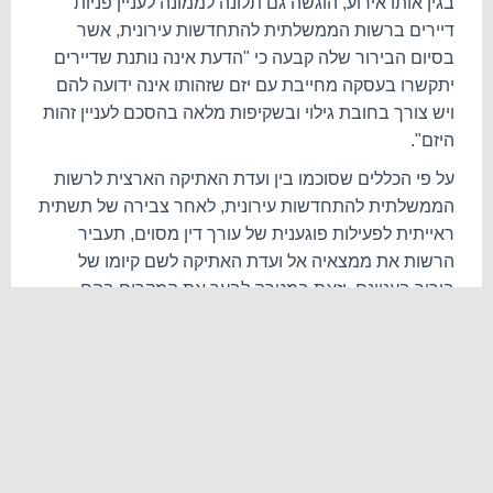
בגין אותו אירוע, הוגשה גם תלונה לממונה לעניין פניות
דיירים ברשות הממשלתית להתחדשות עירונית, אשר
בסיום הבירור שלה קבעה כי "הדעת אינה נותנת שדיירים
יתקשרו בעסקה מחייבת עם יזם שזהותו אינה ידועה להם
ויש צורך בחובת גילוי ובשקיפות מלאה בהסכם לעניין זהות
היזם".
על פי הכללים שסוכמו בין ועדת האתיקה הארצית לרשות
הממשלתית להתחדשות עירונית, לאחר צבירה של תשתית
ראייתית לפעילות פוגענית של עורך דין מסוים, תעביר
הרשות את ממצאיה אל ועדת האתיקה לשם קיומו של
בירור בעניינם, וזאת במטרה לבער את המקרים בהם
מתקיימת התנהלות כזו, ולהגביר את אמון הציבור בבעלי
המקצוע העוסקים בתחום.
פעילותן של המינהלות העירוניות, אשר מחד נוכחות ברמה
המקומית באופן שוטף מול התושבים, ומאידך מנוהלות על
ידי הרשות הממשלתית, מאפשרות איתור, שיתוף ומניעה
של תופעות פסולות הפוגעות בזכויות התושבים. פניית
התושבים למינהלות מבטיחה כי בעלי הדירות במתחמי