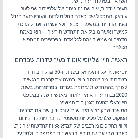
השראה בפיתוח העירוני של
העיר שדרות, עיר שהינה ביתם של אלפי דור שני לעולי
עיראק. המסלול שלו כאדם החל מילדותו ונעוריו כנער הגדל
בעיר הדרוית, במשפחה צנועה ולא עשירה, ועד להפיכתו
למישהו אשר מוביל את התחדשות העיר – הוא באמת
מדהים ומשמש דוגמה לכל אדם בפריפריה המחפש
הצלחה.
ראשית חייו של יוסי אומיד בעיר שדרות שבדרום
יוסי אומיד עלה מעיראק בשנות ה-50 וגדל רוב חייו
בשדרות, מה שמסביר ולו במעט את קרבתו הרגשית
לצורך בהתחדשות עירונית בערים ובפריפריות. בשנת
2020 נבחר עו"ד אומיד לאחד מאנשי השנה במשפט
הישראלי מטעם מגזין בית המשפט.
המשרד שהקים: אומיד ושות' עורכי דין, שם את מרבית
הפוקוס שלו על פעילויות משפטיות חברתיות קרי קידום
וליווי תהליכים מורכבים של תמ"א 38 והתחדשות עירונית.
כאחד שחי את שנות חייו הראשונות בפריפריה, ולמד על