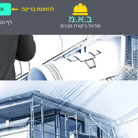
להזמנת בדיקה
הש
ב.א.מ
דף הב
פורטל ביקורת מבנים