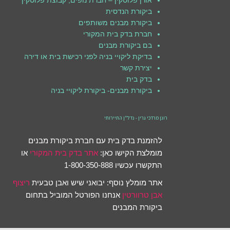
אורן פלוטקין – חברת נופים, קבוצת פלוטקין
ביקורת הנדסית
ביקורת מבנים משותפים
חברת בדק בית המקורי
בם ביקורת מבנים
בדיקת ליקויי בניה לפני רכישת בית או דירה
יצירת קשר
בדק בית
ביקורת מבנים- ביקורת ליקויי בניה
רונן מרדכי גרין - נדל"ן התיירותי
להזמנת בדק בית עם חברת ביקורת מבנים
מומלצת הקישו כאן:
אתר בדק בית המקורי
או
התקשרו עכשיו 1-800-350-888
אתר מומלץ נוסף: יבואני שיש ואבן טבעית
ריצוף
אבן טרוורטין
אנחנו הפורטל המוביל בתחום
ביקורת המבנים