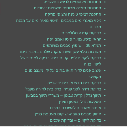
פתרונות אקוסטיים לרעש בתעשייה
פתרונות תוכנה מבוססי תשתיות ייעודיות
התקנת רציפי טעינה ורציפי פריקה
ניקוי מאגרי מים במבנים -חיטוי מאגר מים על מבנה
מגורים
בדיקות קרינה סלולארית
יוחאי פיסו, מאיר פיסו ואמם יפה
תמ"א 38 – שיפוץ מבנים משותפים
מערכות גילוי עשן ואש והתקנה שלהם במבני ציבור
בדיקת ליקויים לפני קניית בית- בדיקה לאיתור של
ליקויי בניה
עיצוב פנים לדירות או בתים על ידי מעצב פנים
מקצועי
בדיקת בית חדש או בית יד שנייה
בדיקת דירה לפני קנייה, בדק בית לדירה מקבלן
תיווך נדל"ן קרית טבעון – משרדי תיווך בטבעון
השקעות נדלן בצפון הארץ
איתור משרדים להשכרה במרכז
חיזוק מבנים בגובה- שיקום מעטפת בניין
בדיקת ליקויים – ובדיקת שכנים
בדיקת מעטפת בניין חיצונית בסיום בנייה -ניקוי