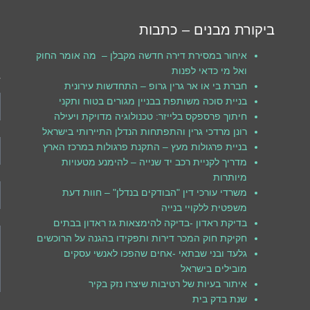
ביקורת מבנים – כתבות
ל
ו
איחור במסירת דירה חדשה מקבלן – מה אומר החוק
ואל מי כדאי לפנות
ב
חברת בי או אר גרין גרופ – התחדשות עירונית
בניית סוכה משותפת בבניין מגורים בטוח ותקני
חיתוך פרספקס בלייזר: טכנולוגיה מדויקת ויעילה
רונן מרדכי גרין והתפתחות הנדלן התיירותי בישראל
בניית פרגולות מעץ – התקנת פרגולות במרכז הארץ
מדריך לקניית רכב יד שנייה – להימנע מטעויות
מיותרות
משרדי עורכי דין "הבודקים בנדלן" – חוות דעת
משפטית ללקויי בנייה
בדיקת ראדון -בדיקה להימצאות גז ראדון בבתים
חקיקת חוק המכר דירות ותפקידו בהגנה על הרוכשים
גלעד ובני שבתאי -אחים שהפכו לאנשי עסקים
מובילים בישראל
איתור בעיות של רטיבות שיצרו נזק בקיר
שנת בדק בית