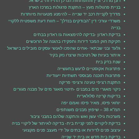
רונן מרדכי גרין והתפתחות הנדלן התיירותי בישראל
בניית פרגולות מעץ – התקנת פרגולות במרכז הארץ
מדריך לקניית רכב יד שנייה – להימנע מטעויות מיותרות
משרדי עורכי דין "הבודקים בנדלן" – חוות דעת משפטית ללקויי
בנייה
בדיקת ראדון -בדיקה להימצאות גז ראדון בבתים
חקיקת חוק המכר דירות ותפקידו בהגנה על הרוכשים
גלעד ובני שבתאי -אחים שהפכו לאנשי עסקים מובילים בישראל
איתור בעיות של רטיבות שיצרו נזק בקיר
שנת בדק בית
פתרונות אקוסטיים לרעש בתעשייה
פתרונות תוכנה מבוססי תשתיות ייעודיות
התקנת רציפי טעינה ורציפי פריקה
ניקוי מאגרי מים במבנים -חיטוי מאגר מים על מבנה מגורים
בדיקות קרינה סלולארית
יוחאי פיסו, מאיר פיסו ואמם יפה
תמ"א 38 – שיפוץ מבנים משותפים
מערכות גילוי עשן ואש והתקנה שלהם במבני ציבור
בדיקת ליקויים לפני קניית בית- בדיקה לאיתור של ליקויי בניה
עיצוב פנים לדירות או בתים על ידי מעצב פנים מקצועי
בדיקת בית חדש או בית יד שנייה