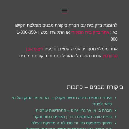
להזמנת בדק בית עם חברת ביקורת מבנים מומלצת הקישו
כאן:
אתר בדק בית המקורי
או התקשרו עכשיו 1-800-350-
888
אתר מומלץ נוסף: יבואני שיש ואבן טבעית
ריצוף אבן
טרוורטין
אנחנו הפורטל המוביל בתחום ביקורת המבנים
ביקורת מבנים – כתבות
איחור במסירת דירה חדשה מקבלן – מה אומר החוק ואל מי
כדאי לפנות
חברת בי או אר גרין גרופ – התחדשות עירונית
בניית סוכה משותפת בבניין מגורים בטוח ותקני
חיתוך פרספקס בלייזר: טכנולוגיה מדויקת ויעילה